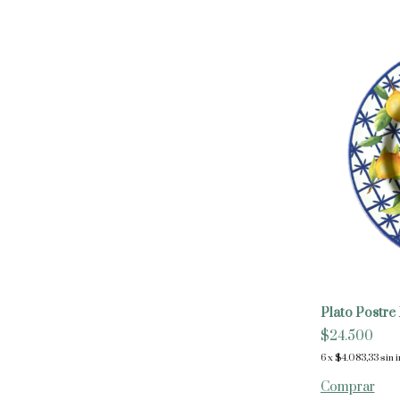
Plato Postre
$24.500
6
x
$4.083,33
sin 