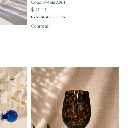
Copa Grecia Azul
$17.000
6
x
$2.833,33
sin interés