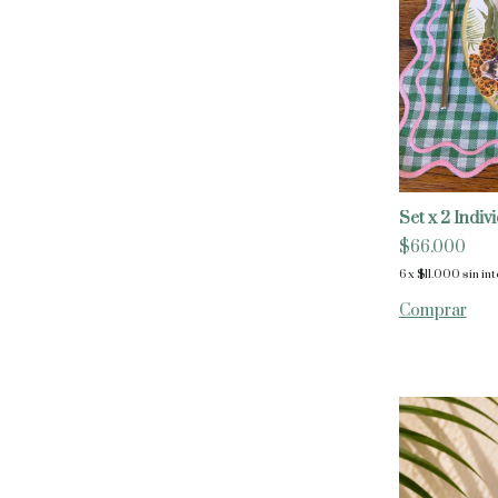
Set x 2 Indi
$66.000
6
x
$11.000
sin in