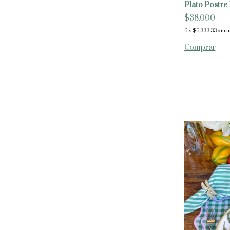
Plato Postr
$38.000
6
x
$6.333,33
sin i