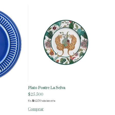
Plato Postre La Selva
$25.500
6
x
$4.250
sin interés