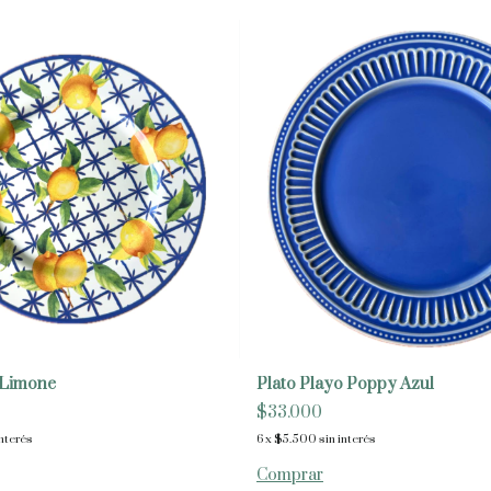
 Limone
Plato Playo Poppy Azul
$33.000
interés
6
x
$5.500
sin interés