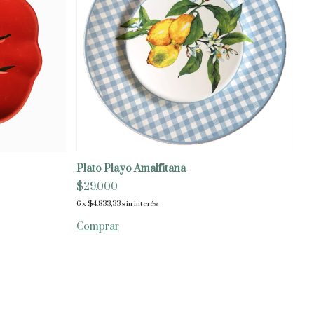
Plato Playo Amalfitana
$29.000
6
x
$4.833,33
sin interés