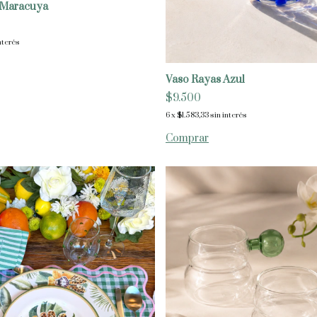
e Maracuya
nterés
Vaso Rayas Azul
$9.500
6
x
$1.583,33
sin interés