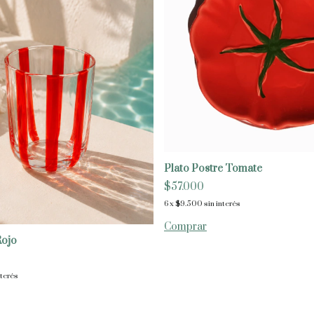
Plato Postre Tomate
$57.000
6
x
$9.500
sin interés
Rojo
nterés