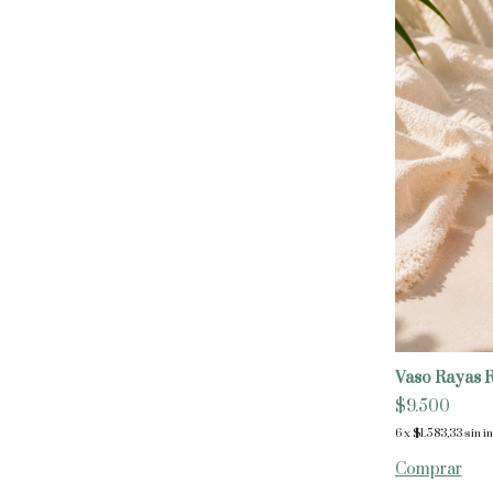
Vaso Rayas 
$9.500
6
x
$1.583,33
sin i