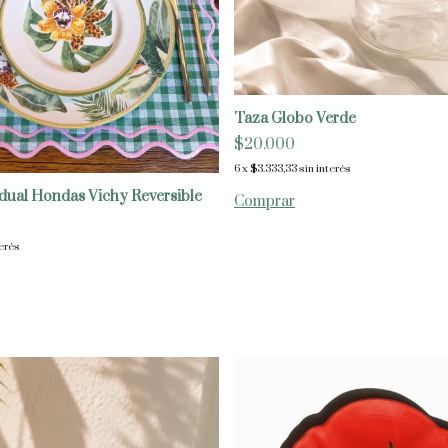
Taza Globo Verde
$20.000
6
x
$3.333,33
sin interés
vidual Hondas Vichy Reversible
terés