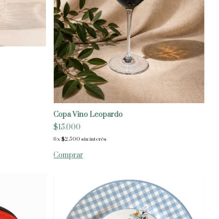
Copa Vino Leopardo
$15.000
6
x
$2.500
sin interés