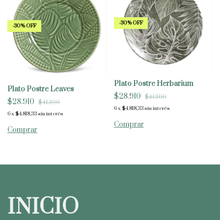
-
30
%
OFF
-
30
%
OFF
Plato Postre Herbarium
Plato Postre Leaves
$28.910
$41.300
$28.910
$41.300
6
x
$4.818,33
sin interés
6
x
$4.818,33
sin interés
INICIO