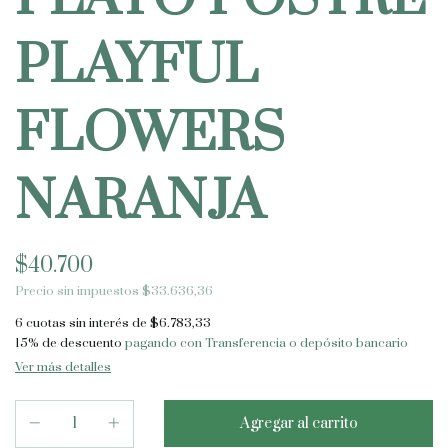
PLAYFUL
FLOWERS
NARANJA
$40.700
Precio sin impuestos
$33.636,36
6
cuotas sin interés de
$6.783,33
15% de descuento
pagando con Transferencia o depósito bancario
Ver más detalles