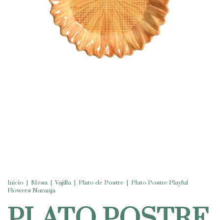
Inicio
|
Mesa
|
Vajilla
|
Plato de Postre
|
Plato Postre Playful
Flowers Naranja
PLATO POSTRE